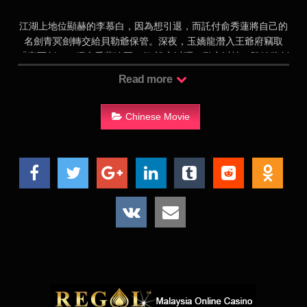
江湖上地位顯赫的李慕白，因為想引退，而託付俞秀蓮將自己的
名劍青冥劍轉交給貝勒爺保管。深夜，玉嬌龍潛入王爺府竊取
「青冥劍」，經俞秀蓮追至，欲 說之以理，動之以情，盼她將劍
交回，但玉嬌龍任意而行，造成許多麻煩與誤會。豈料，不懷好
Read more
心的碧眼狐狸，也從中攪和。隨後，玉嬌龍在與俞秀蓮相遇相識
之 間，不僅羨慕她的自由生活，更是與她以姐妹相稱。 可是，
俞秀蓮發現玉嬌龍的師父是逃犯碧眼狐狸時，反而形成一種交錯
Chinese Movie
複雜的關係。由於，天資聰穎的玉嬌龍，早練就一身高強的武
功，卻深深地被傳統的禮教所束縛，並在聲名狼籍的碧眼狐狸影
響之下，一步步踏上不歸路……