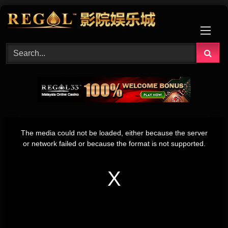
Skip
to
content
This
is
The media could not be loaded, either because the server
a
modal
or network failed or because the format is not supported.
window.