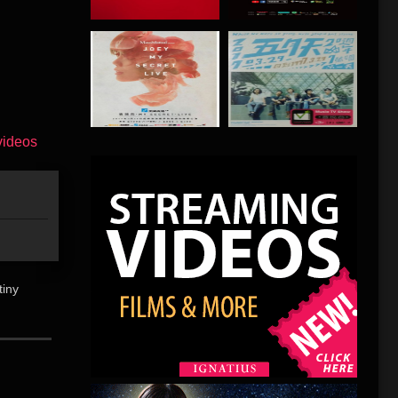
tiny
收到了霍
，并得知
哈利幸免