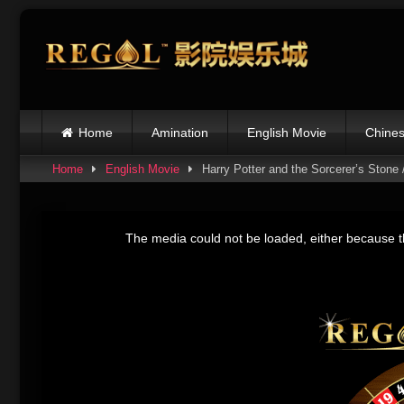
Skip
to
content
Home
Amination
English Movie
Chines
Home
English Movie
Harry Potter and the Sorcerer’s
This
is
The media could not be loaded, either because th
a
modal
window.