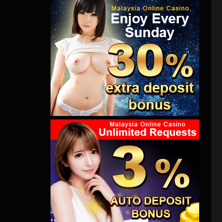
了格兰芬
开谜团的