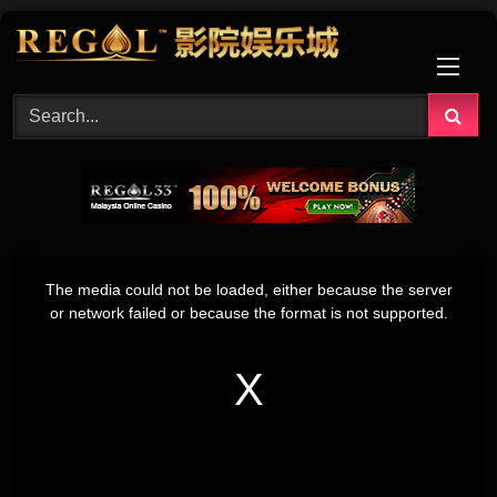
Skip
to
content
This
is
The media could not be loaded, either because the server
a
modal
or network failed or because the format is not supported.
window.