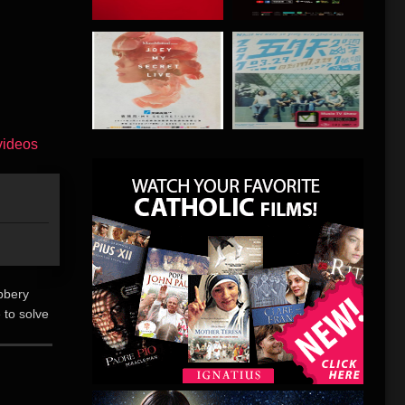
obbery
 to solve
黑的他仍
悬红报