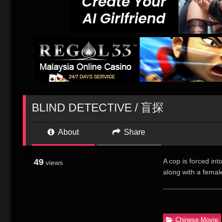
BLIND DETECTIVE / 盲探
About
Share
49
A cop is forced int
views
along with a femal
the case.
曾是“O记”杰出
乐此不疲捡起沉疴
Chinese Movie