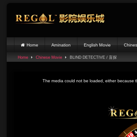
Skip
to
content
Home
Amination
English Movie
Chines
Home
Chinese Movie
BLIND DETECTIVE / 盲探
This
is
The media could not be loaded, either because th
a
modal
window.