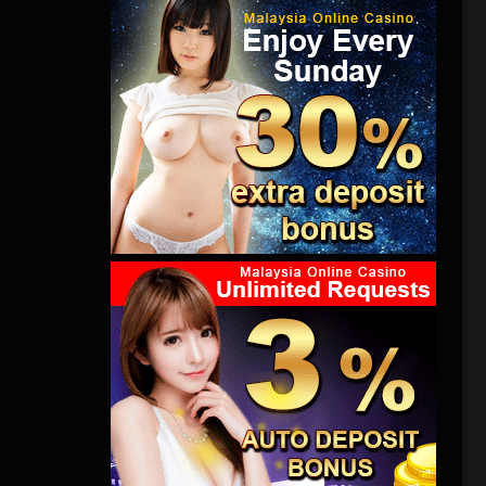
索。在追
属何家彤
她对这位
敏的下
之间，每