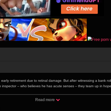
o early retirement due to retinal damage. But after witnessing a bank r
e inspector – who believes he has acute senses – they team up in hope
Read more
探员的庄士敦（刘德华 饰），四年前因某起案件双目失明，而今眼前一片漆
多年且悬而未决的无头之案调查，在给受害者讨回公道的同时赢得丰厚的