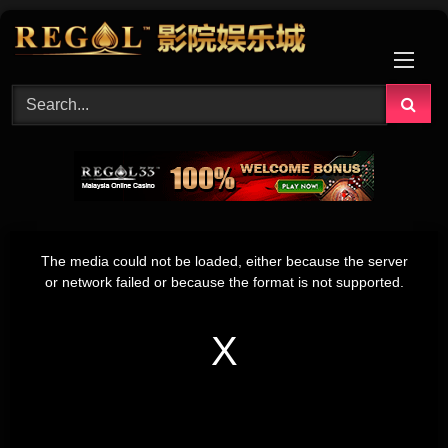
Skip
to
content
This
is
The media could not be loaded, either because the server
a
modal
or network failed or because the format is not supported.
window.