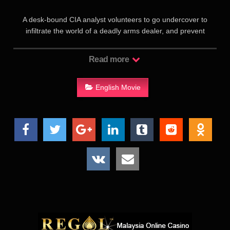
A desk-bound CIA analyst volunteers to go undercover to
infiltrate the world of a deadly arms dealer, and prevent
diabolical global disaster.
Read more
故事敘述一名在中情局內勤的分析師蘇珊•庫柏（梅丽莎•麦卡西
飾），長期協助著她的特務夥伴布萊德利•凡恩（裘德•洛飾）。
但某日，布萊德利•凡恩遇到危機，而連帶影響了另一名精英特
English Movie
務瑞克•福特（傑森•史塔森飾），蘇珊便自告奮勇地潛入由蕾娜•
波楊諾（蘿絲•拜恩飾）領導的史上最危險的軍火商中，來阻止
即將造成的全球性災難。