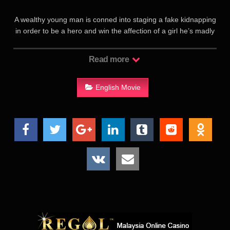
A wealthy young man is conned into staging a fake kidnapping
in order to be a hero and win the affection of a girl he’s madly
in love with. But when one of the hired kidnappers is
accidentally killed during the charade, he’s forced to actually
Read more
save her life while not revealing that it’s been a ruse all along.
一名蠢富二代想要利用假绑票，製造一场英雄救美的好戏，好赢
English Movie
得美人芳心，但当假绑票的游戏有了变化，演变成惊悚的真枪实
弹失控场面，富二代必须想尽办法保护心爱的她…