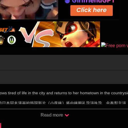
s tired of life in the city and returns to her hometown in the countrysi
的日本同名漫画的韩国新片《小森林》将由林顺礼导演执导，金泰梨主演
的下一部主演作。《小森林》也已经在日本被改编成两部电影作品。 电影
Read more
来到农村老家感受农村生活的故事，将通过林顺礼导演特有的温情视角描
多样的食物，因为春夏秋冬都要有所以拍摄周期约一年。林顺礼对于选择金