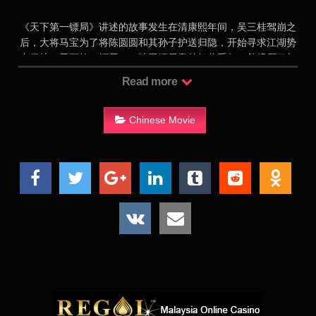
《天下第一镖局》讲述的故事发生在清康熙年间，吴三桂驾崩之
后，大将马宝为了将陈圆圆和其孙子护送归隐，开始寻求江湖势
力保护，天下第一镖局——清平镖局意外担此重任，并经历了与
多方势力的殊死混战，最终九死一生
Read more
Chinese Movie