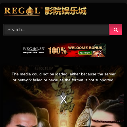
Skip
to
content
This
is
The media could not be loaded, either because the server
a
modal
or network failed or because the format is not supported.
window.