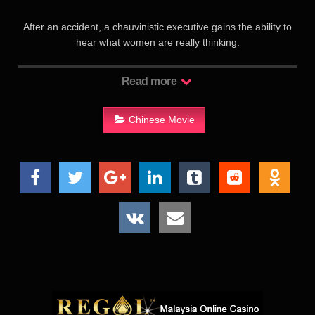
After an accident, a chauvinistic executive gains the ability to
hear what women are really thinking.
百分百纯爷们的广告公司创意总监孙子钢（刘德华 饰）在公司里
Read more
活得逍遥自在，本来马上就要升迁作执行创意总监的他忽然被传
闻中的“广告杀手”李仪龙（巩俐 饰）抢了心仪已久的职位，这件
事让他极其愤慨。一次意外触电，孙子钢突然能听到女人心里想
Chinese Movie
什么。在片刻的荒乱之后，他开始利用这项特 异功能与叛逆的女
儿沟通、讨女同事欢心，以及对付工作中的对手李仪龙。然而，
能听到女人心思的他，居然开始慢慢的懂得女人的心思，并从内
心学会尊重别人。而与李仪龙之间的关系，也从开始的对峙慢慢
变成了惺惺相惜……