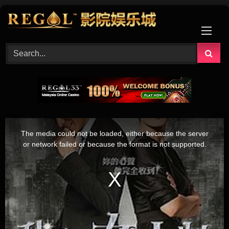
Skip
to
content
This
is
The media could not be loaded, either because the server
a
modal
or network failed or because the format is not supported.
window.