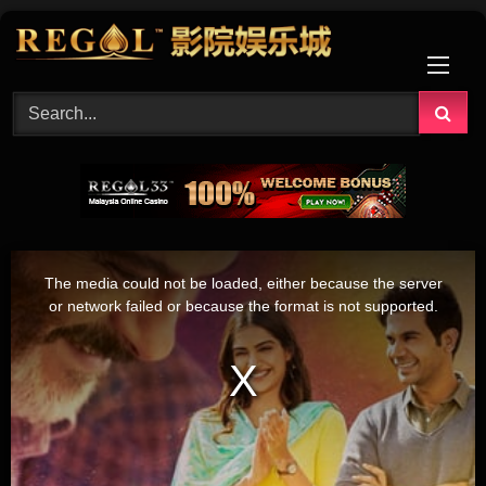
Skip
to
content
This
is
The media could not be loaded, either because the server
a
modal
or network failed or because the format is not supported.
window.