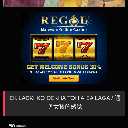
EK LADKI KO DEKHA TOH AISA LAGA / 遇
见女孩的感觉
50
views