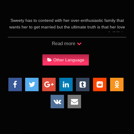
Sweety has to contend with her over-enthusiastic family that
wants her to get married but the ultimate truth is that her love
might not find acceptance in her family and society. 印度著名
女演员索娜姆·卡普尔（Sonam Kapoor）将在她的最新电影作品
Read more
《遇见女孩的感觉》（Ek Ladki Ko Dekha Toh Aisa Laga）中饰
演一位女同性恋者。该片剧情呈现女女之爱，被印度媒体认为是
宝莱坞首部以同志为主题的主流电影。该影片讲述索娜姆饰演的
Other Language
女生拒绝了追求她的所有男生，只因她真正喜欢的是女生，而为
了追求自己真正的爱情，她最终勇敢向亲友出柜的故事。