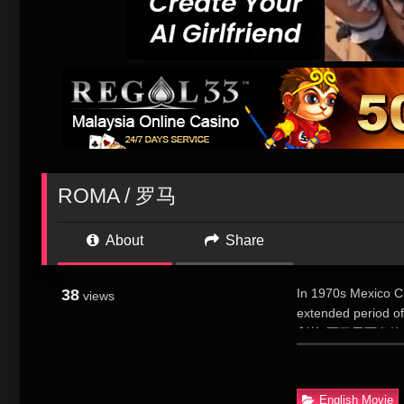
ROMA / 罗马
About
Share
38
In 1970s Mexico Ci
views
extended pe
利扎·阿巴里西奥
外，由女佣克里奥
亚，两人究竟该如
记忆铸成的影片，
English Movie