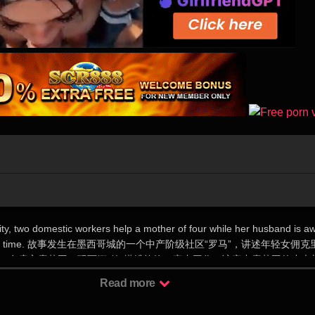
ty, two domestic workers help a mother of four while her husband is aw
riod of time. 故事发生在墨西哥城的一个中产阶级社区“罗马”，讲述年轻女佣
饰）在雇主索菲亚（玛丽娜·德·塔维拉饰）家中工作，该家中索菲亚的丈夫
照顾索菲的四个孩子。突如其来的两个意外，同时砸中了女佣克里奥和雇
Read more
何面对苦涩茫然的生活？四位孩子似乎是希望所在。 这是以导演阿方索·
而卡隆其实就是片中某一位小孩。