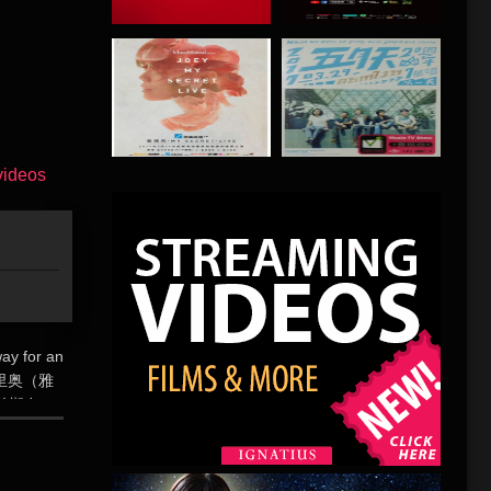
ay for an
克里奥（雅
长期在
主索菲
卡隆的儿时