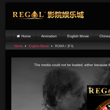
Skip
to
content
Home
Amination
English Movie
Chines
Home
English Movie
ROMA / 罗马
This
is
The media could not be loaded, either because th
a
modal
window.