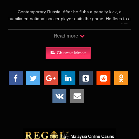
Contemporary Russia. After he flubs a penalty kick, a
humiliated national soccer player quits the game. He flees to a
small town, where he decides to coach their local team.尤里
（丹尼拉·科兹洛夫斯基 Danila Kozlovsky 饰）原本是莫斯科王
Read more
牌球队的队长兼主力，因为痛失点球情绪失控不得不提前退役，
退役后的生活颓废至极，在父亲的劝说下，他来到了俄罗斯边远
小城，成为了这个城市唯一一支球队——流星队的主教练。尤里
Chinese Movie
由于脾气火爆，跟球队经理（伊琳娜·戈尔巴乔娃 Irina
Gorbacheva 饰）和市长冲突不断，而懒散的球员们也对曾经的
巨星疯狂奚落，尤里本想破罐破摔，但是美丽的队医（奥莉亚·
祖耶娃 Olya Zueva 饰）照亮了他的生活，少年球队的教练（弗
拉基米尔·伊利因 Vladimir Ilin 饰）也给他带来了眼前一亮的训练
方法。在了解了球员们的真实状况后，尤里决心重新以主教练的
身份一雪前耻，等待他们的是困难重重的比赛，和物力、人力的
缺失，关键的比赛时刻，一直支持尤里的父亲也突然去世，尤里
能否引领队伍重回巅峰呢？